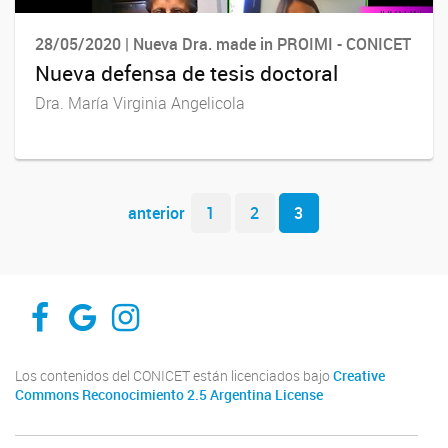
28/05/2020 | Nueva Dra. made in PROIMI - CONICET
Nueva defensa de tesis doctoral
Dra. María Virginia Angelicola
Navegador de artículos
anterior
1
2
3
PROIMI-FACEBOOK
PROIMI-RESEARCHAGATE
PROIMI-INSTAGRAM
Los contenidos del CONICET están licenciados bajo
Creative
Commons Reconocimiento 2.5 Argentina License