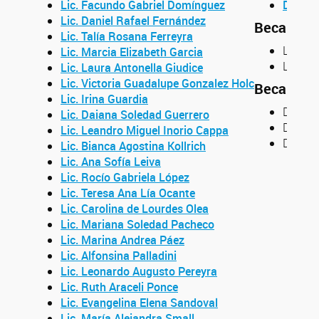
Lic. Facundo Gabriel Domínguez
Dr. Fed
Lic. Daniel Rafael Fernández
Becarios 
Lic. Talía Rosana Ferreyra
Lic. L
Lic. Marcia Elizabeth Garcia
Lic. Ju
Lic. Laura Antonella Giudice
Lic. Victoria Guadalupe Gonzalez Holc
Becarios 
Lic. Irina Guardia
Dra. M
Lic. Daiana Soledad Guerrero
Dr. Ale
Lic. Leandro Miguel Inorio Cappa
Dra. M
Lic. Bianca Agostina Kollrich
Lic. Ana Sofía Leiva
Lic. Rocío Gabriela López
Lic. Teresa Ana Lía Ocante
Lic. Carolina de Lourdes Olea
Lic. Mariana Soledad Pacheco
Lic. Marina Andrea Páez
Lic. Alfonsina Palladini
Lic. Leonardo Augusto Pereyra
Lic. Ruth Araceli Ponce
Lic. Evangelina Elena Sandoval
Lic. María Alejandra Small