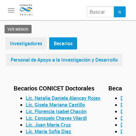
Toggle
navigation
VER MENOS
Investigadores
Becarios
Personal de Apoyo a la Investigación y Desarrollo
Becarios CONICET Doctorales
Becarios 
Lic. Natalia Daniela Alancay Rojas
Dra. Ma
Lic. Gisela Mariana Castillo
Dr. Fe
Lic. Florencia Isabel Chacón
Dra. C
Lic. Consuelo Chaves Vilardi
Dra. A
Lic. Juan María Cruz
Dra. M
Lic. María Sofía Diaz
Dra. Ce