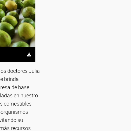
os doctores Julia
ue brinda
presa de base
lladas en nuestro
os comestibles
roorganismos
evitando su
r más recursos