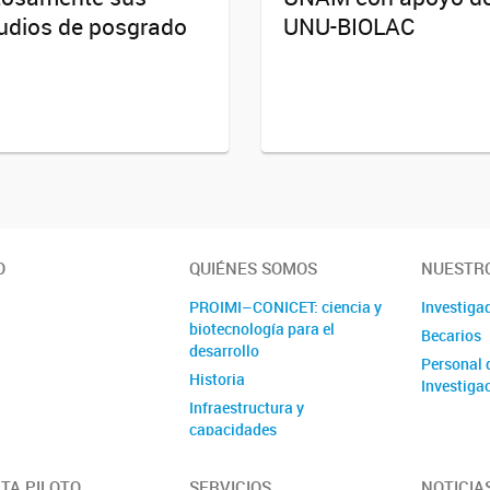
udios de posgrado
UNU-BIOLAC
O
QUIÉNES SOMOS
NUESTRO
PROIMI–CONICET: ciencia y
Investiga
biotecnología para el
Becarios
desarrollo
Personal 
Historia
Investigac
Infraestructura y
capacidades
Autoridades
TA PILOTO
SERVICIOS
NOTICIA
Organigrama