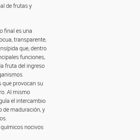
al de frutas y
o final es una
nocua, transparente,
insípida que, dentro
ncipales funciones,
la fruta del ingreso
rganismos
 que provocan su
oro. Al mismo
gula el intercambio
so de maduración, y
os.
s químicos nocivos