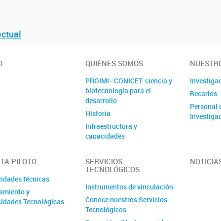
ectual
O
QUIÉNES SOMOS
NUESTRO
PROIMI–CONICET: ciencia y
Investiga
biotecnología para el
Becarios
desarrollo
Personal 
Historia
Investigac
Infraestructura y
capacidades
Autoridades
TA PILOTO
SERVICIOS
NOTICIA
Organigrama
TECNOLÓGICOS
idades técnicas
Instrumentos de vinculación
amiento y
Conoce nuestros Servicios
idades Tecnológicas
Tecnológicos